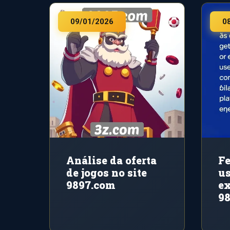
09/01/2026
0
Análise da oferta
Fe
de jogos no site
us
9897.com
ex
9