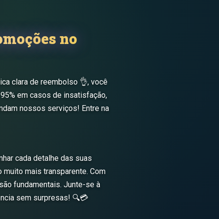
romoções no
ica clara de reembolso 👌, você
95% em casos de insatisfação,
endam nossos serviços! Entre na
nhar cada detalhe das suas
o muito mais transparente. Com
são fundamentais. Junte-se à
ência sem surpresas! 🔍💳