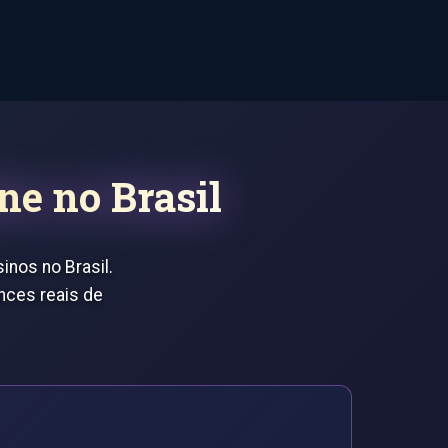
ne no Brasil
nos no Brasil.
nces reais de