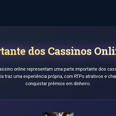
tante dos Cassinos Onli
assino online representam uma parte importante dos cassi
ia traz uma experiência própria, com RTPs atrativos e cha
conquistar prêmios em dinheiro.