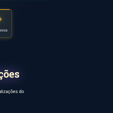
+
sivos
ções
alizações do