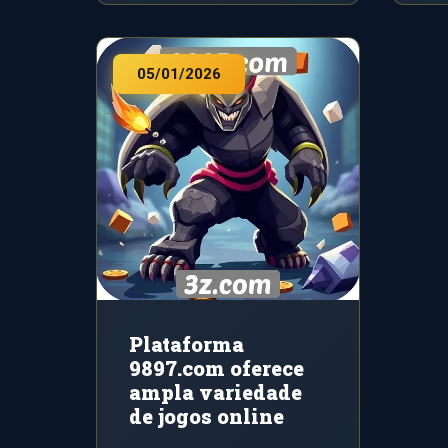
05/01/2026
Plataforma
9897.com oferece
ampla variedade
de jogos online