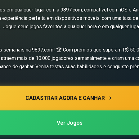
os em qualquer lugar com a 9897.com, compatível com iOS e And
a experiência perfeita em dispositivos móveis, com uma taxa de
. Jogue seus jogos favoritos a qualquer hora e em qualquer lugar
os semanais na 9897.com! 🏆 Com prêmios que superam R$ 50.00
s atraem mais de 10.000 jogadores semanalmente e criam uma co
nce de ganhar. Venha testas suas habilidades e conquiste prêm
CADASTRAR AGORA E GANHAR
Ver Jogos