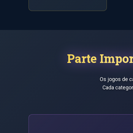
Parte Impor
Os jogos de c
Cada categor