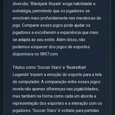
diversão, 'Blackjack Royale' exige habilidade e
estratégia, permitindo que os jogadores se
envolvam mais profundamente nas mecânicas do
jogo. Comparar esses jogos pode ajudar os
jogadores a escolherem a experiência que mais
se adapta ao seu estilo. Além disso, não
podemos esquecer dos jogos de esportes
disponíveis no 9897.com.
Títulos como 'Soccer Stars' e 'Basketball
Legends' trazem a emoção do esporte para a tela
do computador. A comparação entre esses jogos
revela não apenas diferenças nas jogabilidades,
mas também na forma como cada um aborda a
representação dos esportes e a interação com os
jogadores. 'Soccer Stars' é voltado para partidas