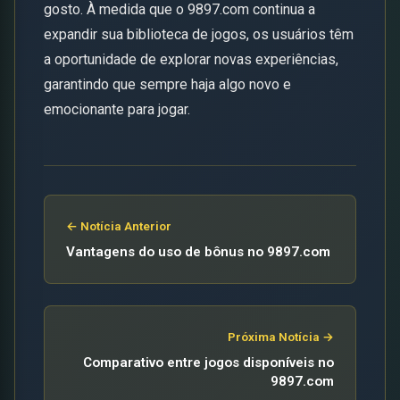
gosto. À medida que o 9897.com continua a
expandir sua biblioteca de jogos, os usuários têm
a oportunidade de explorar novas experiências,
garantindo que sempre haja algo novo e
emocionante para jogar.
← Notícia Anterior
Vantagens do uso de bônus no 9897.com
Próxima Notícia →
Comparativo entre jogos disponíveis no
9897.com