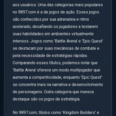
aos usuários. Uma das categorias mais populares
no 9897.com é a de jogos de ação. Esses jogos
são conhecidos por sua adrenalina e ritmo
acelerado, desafiando os jogadores a testarem
suas habilidades em ambientes virtualmente
intensos. Jogos como 'Battle Arena' e 'Epic Quest'
se destacam por suas mecânicas de combate e
pela necessidade de estratégias rápidas.
Comparando esses títulos, podemos notar que
'Battle Arena' oferece um modo multijogador que
aumenta a competitividade, enquanto 'Epic Quest'
se concentra mais na narrativa e desenvolvimento
de personagens. Outra categoria que merece
destaque são os jogos de estratégia.
No 9897.com, títulos como 'Kingdom Builders' e