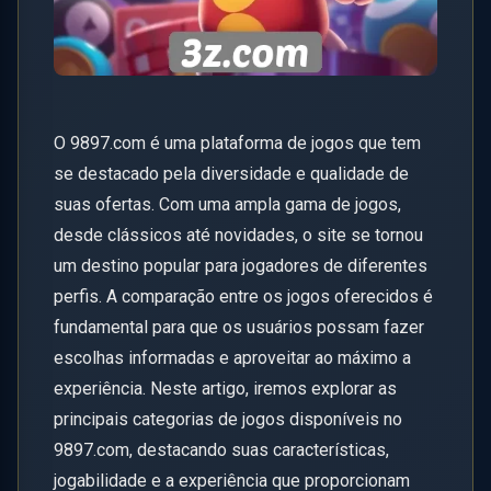
O 9897.com é uma plataforma de jogos que tem
se destacado pela diversidade e qualidade de
suas ofertas. Com uma ampla gama de jogos,
desde clássicos até novidades, o site se tornou
um destino popular para jogadores de diferentes
perfis. A comparação entre os jogos oferecidos é
fundamental para que os usuários possam fazer
escolhas informadas e aproveitar ao máximo a
experiência. Neste artigo, iremos explorar as
principais categorias de jogos disponíveis no
9897.com, destacando suas características,
jogabilidade e a experiência que proporcionam